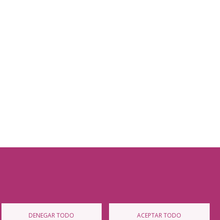
Diputación de Burgos
Mapa Web
Iniciar Sesión
DENEGAR TODO
ACEPTAR TODO