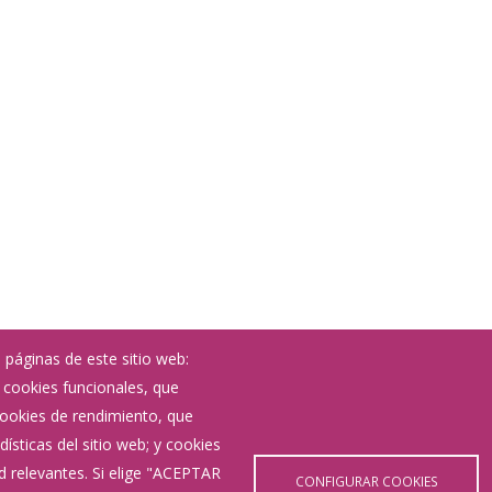
 páginas de este sitio web:
; cookies funcionales, que
Noticias
 cookies de rendimiento, que
Eventos
ísticas del sitio web; y cookies
Corporación Municipal
d relevantes. Si elige "ACEPTAR
Teléfonos de interés
CONFIGURAR COOKIES