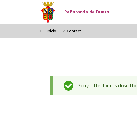
Pasar al contenido principal
Peñaranda de Duero
Inicio
Contact
Mensaje de estado
Sorry… This form is closed t