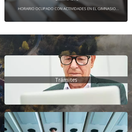
HORARIO OCUPADO CON ACTIVIDADES EN EL GIMNASIO
MUNICIPAL LUNES: De 16:30 – 17:30 h De 19:00 – 20:00 h
MIÉRCOLES: De 16:30 – 17:30 h De 18:00 – 19:00 h De 19:00 –
20:00 h JUEVES: De 16:30 – 17:30 h De 20:00 – 21:15 h SÁBADO:
De 18:00 – 20:00 h Toda aquella persona o grupo que quiera
hacer uso del gimnasio municipal, en horas no ocupadas,
deberá notificar al Ayuntamiento de Peñaranda de Duero el
día y la hora en el que quiere hacer uso de las instalaciones.
Datos de contacto Ayuntamiento de Peñaranda: Tfno.: 947 55
20 68 Tfno. Móvil: 689 36 93 23
Trámites